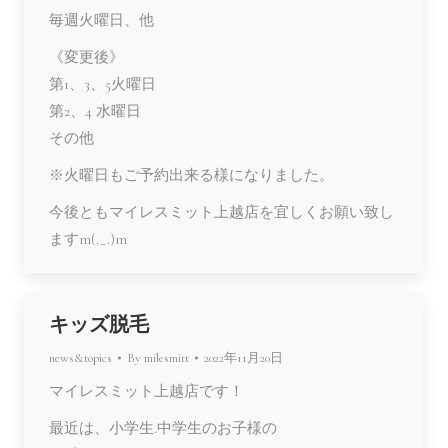
毎週火曜日、他
《変更後》
第1、3、5火曜日
第2、4 水曜日
その他
※火曜日もご予約出来る様になりました。
今後ともマイレスミット上越店を宜しくお願い致し
ますm(._.)m
キッズ脱毛
news&topics
By
milesmitt
2022年11月20日
マイレスミット上越店です！
最近は、小学生.中学生のお子様の