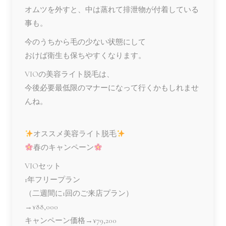
オムツを外すと、中は蒸れて排泄物が付着している
事も。
今のうちから毛の少ない状態にして
おけば衛生も保ちやすくなります。
VIOの美容ライト脱毛は、
今後必要最低限のマナーになって行くかもしれませ
んね。
オススメ美容ライト脱毛
春のキャンペーン
VIOセット
1年フリープラン
（二週間に1回のご来店プラン）
→¥88,000
キャンペーン価格→¥79,200