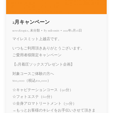
2月キャンペーン
news&topics
,
未分類
By
milesmitt
2022年2月16日
マイレスミット上越店です。
いつもご利用頂きありがとうございます。
ご愛用者様限定キャンペーン
【2月着圧ソックスプレゼント企画】
対象コースご体験の方へ
¥10,000（税込¥11,000）
☆キャビテーションコース（90分）
☆フォトエステ（60分）
☆全身アロマトリートメント（70分）
→もっとお客様のキレイをお手伝いさせて頂きま