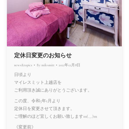
定休日変更のお知らせ
news&topics
By
milesmitt
2022年12月8日
日頃より
マイレスミット上越店を
ご利用頂き誠にありがとうございます。
この度、令和5年1月より
定休日を変更させて頂きます。
ご理解のほど宜しくお願い致しますm(._.)m
《変更前》