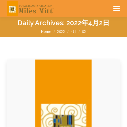
Daily Archives:
2022年4月2日
You are here:
Home
2022
4月
02