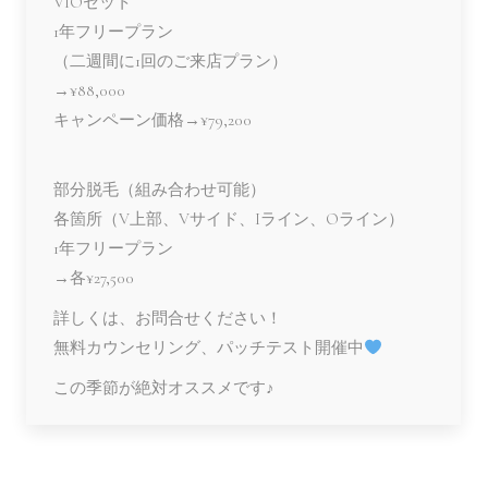
VIOセット
1年フリープラン
（二週間に1回のご来店プラン）
→¥88,000
キャンペーン価格→¥79,200
部分脱毛（組み合わせ可能）
各箇所（V上部、Vサイド、Iライン、Oライン）
1年フリープラン
→各¥27,500
詳しくは、お問合せください！
無料カウンセリング、パッチテスト開催中
この季節が絶対オススメです♪